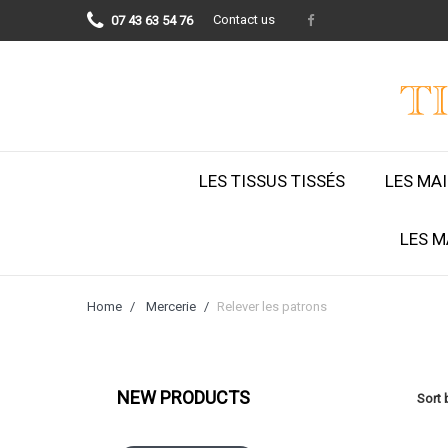
Contact us
07 43 63 54 76
LES TISSUS TISSÉS
LES MA
LES M
Home
Mercerie
Relever les patrons
NEW PRODUCTS
Sort 