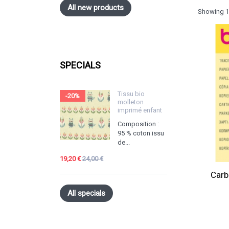
All new products
Showing 1 
SPECIALS
Tissu bio
-20%
molleton
imprimé enfant
Composition :
95 % coton issu
de...
19,20 €
24,00 €
Carb
All specials