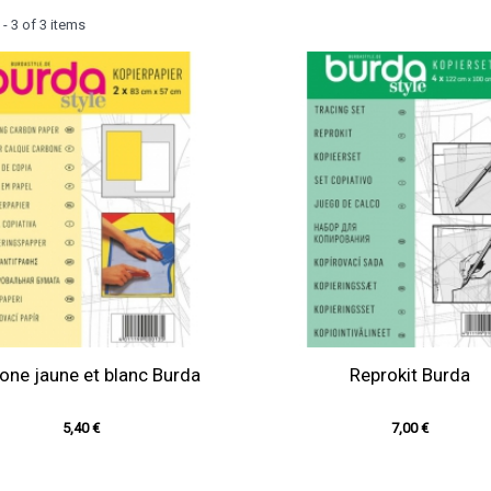
- 3 of 3 items
one jaune et blanc Burda
Reprokit Burda
5,40 €
7,00 €