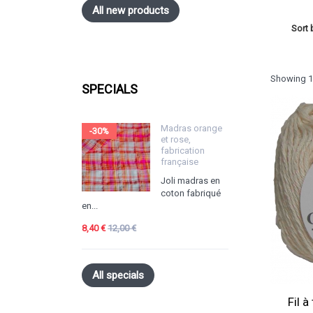
All new products
Sort 
Showing 1 
SPECIALS
Madras orange
-30%
et rose,
fabrication
française
Joli madras en
coton fabriqué
en...
8,40 €
12,00 €
All specials
Fil 