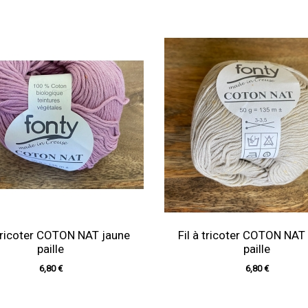
 tricoter COTON NAT jaune
Fil à tricoter COTON NAT
paille
paille
6,80 €
6,80 €