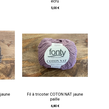
écru
5,00 €
 jaune
Fil à tricoter COTON NAT jaune
paille
6,80 €