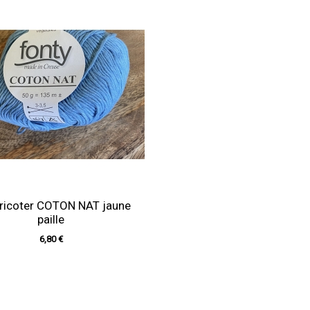
 tricoter COTON NAT jaune
paille
6,80 €