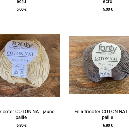
écru
écru
5,00 €
5,00 €
 tricoter COTON NAT jaune
Fil à tricoter COTON NAT
paille
paille
6,80 €
6,80 €