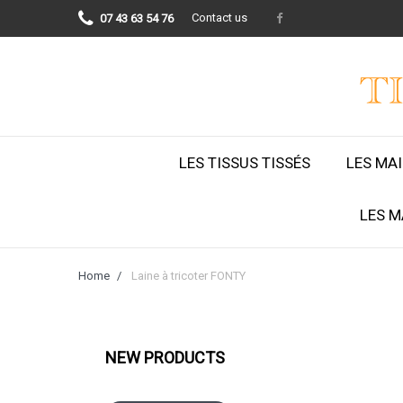
Contact us
07 43 63 54 76
LES TISSUS TISSÉS
LES MA
LES M
Home
Laine à tricoter FONTY
NEW PRODUCTS