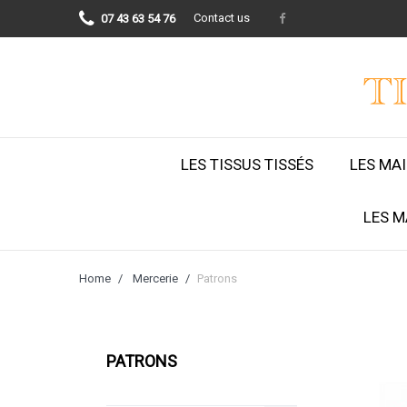
Contact us
07 43 63 54 76
LES TISSUS TISSÉS
LES MA
LES M
Home
Mercerie
Patrons
PATRONS