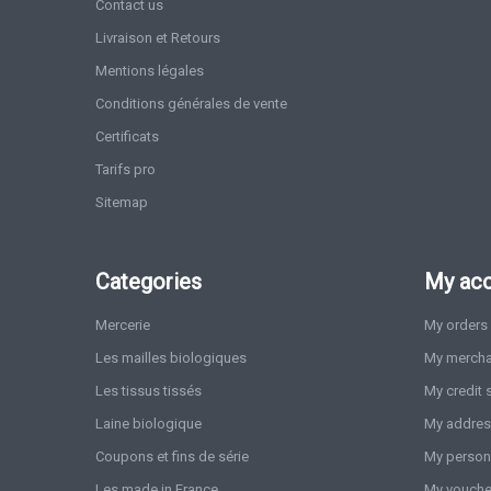
Contact us
Livraison et Retours
Mentions légales
Conditions générales de vente
Certificats
Tarifs pro
Sitemap
Categories
My ac
Mercerie
My orders
Les mailles biologiques
My mercha
Les tissus tissés
My credit 
Laine biologique
My addre
Coupons et fins de série
My persona
Les made in France
My vouche