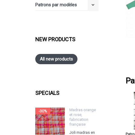
Patrons par modèles
NEW PRODUCTS
All new products
Pa
SPECIALS
Madras orange
-30%
et rose,
fabrication
française
Joli madras en
Patr