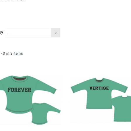
by
--
- 3 of 3 items