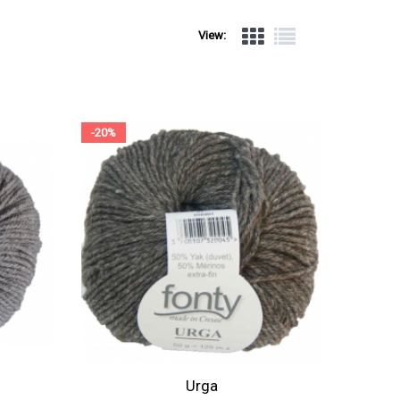
View:
-20%
Urga