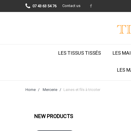
Contact us
07 43 63 54 76
LES TISSUS TISSÉS
LES MA
LES M
Home
Mercerie
Laines et fils à tricoter
NEW PRODUCTS