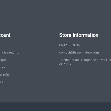
count
Store Information
06 12 27 94 35
ndise returns
contact@tissus-nature.com
slips
Tissus Nature, 1, impasse du ver lui
CHASSY
sses
l info
rs