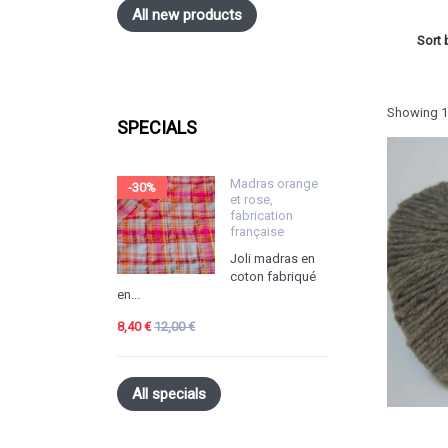
All new products
Sort 
Showing 1 
SPECIALS
Madras orange
-30%
et rose,
fabrication
française
Joli madras en
coton fabriqué
en...
8,40 €
12,00 €
All specials