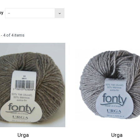
by
--
- 4 of 4 items
Urga
Urga