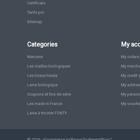
Certificats
Tarifs pro
Sitemap
Categories
My ac
Mercerie
My orders
Les mailles biologiques
My mercha
Les tissus tissés
My credit 
Laine biologique
My addre
Coupons et fins de série
My persona
Les made in France
My vouche
Laine à tricoter FONTY
© 2026 - Ecommerce software by PrestaShop™