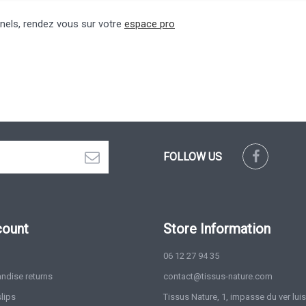
nnels, rendez vous sur votre
espace pro
FOLLOW US
count
Store Information
06 12 27 94 35
ndise returns
contact@tissus-nature.com
slips
Tissus Nature, 1, impasse du ver lui