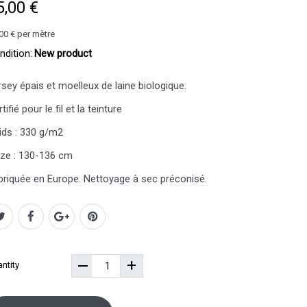
5,00 €
00 €
per mètre
ndition:
New product
rsey épais et moelleux de laine biologique.
tifié pour le fil et la teinture
ids : 330 g/m2
ize : 130-136 cm
briquée en Europe. Nettoyage à sec préconisé.
+
ntity