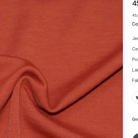
4
45,
Co
Je
Cer
Po
La
Fa
Qua