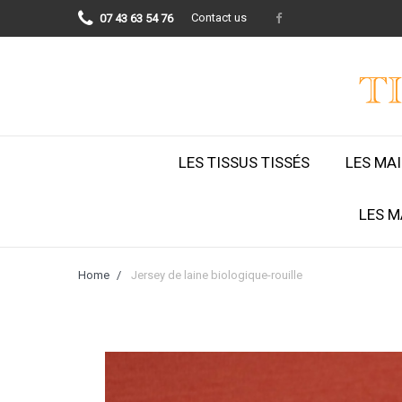
Contact us
07 43 63 54 76
LES TISSUS TISSÉS
LES MA
LES M
Home
Jersey de laine biologique-rouille