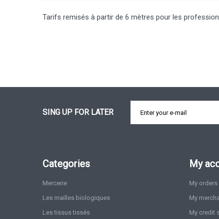
Tarifs remisés à partir de 6 mètres pour les professio
SING UP FOR LATER
Categories
My ac
Mercerie
My orders
Les mailles biologiques
My mercha
Les tissus tissés
My credit 